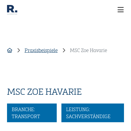
UNTERNEHMEN
LEISTUNGEN
Praxisbeispiele
MSC Zoe Havarie
KARRIERE
INDIVIDUELLE LÖSUNGEN
PRAXISBEISPIELE
AKTUELLES
KONTAKT
MSC ZOE HAVARIE
BRANCHE:
LEISTUNG:
TRANSPORT
SACHVERSTÄNDIGE