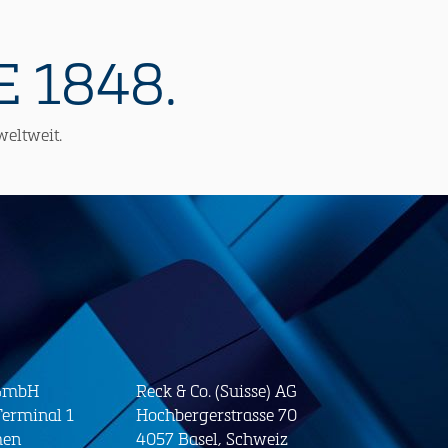
 1848.
weltweit.
 GmbH
Reck & Co. (Suisse) AG
erminal 1
Hochbergerstrasse 70
men
4057 Basel, Schweiz