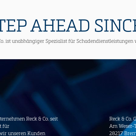
TEP AHEAD SINCE
o. ist unabhängiger Spezialist für Schadendienstleistungen 
nternehmen Reck & Co. seit
Reck & Co.
t für
Am Weser-T
 wir unseren Kunden
28217 Bre