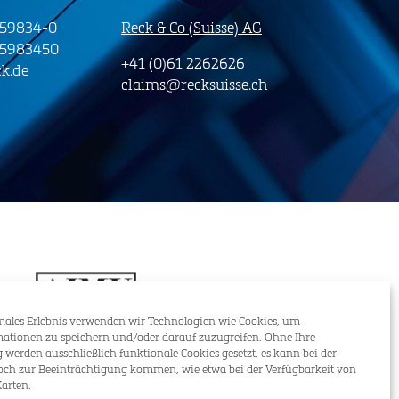
-59834-0
Reck & Co (Suisse) AG
-5983450
+41 (0)61 2262626
k.de
claims@recksuisse.ch
males Erlebnis verwenden wir Technologien wie Cookies, um
ationen zu speichern und/oder darauf zuzugreifen. Ohne Ihre
erden ausschließlich funktionale Cookies gesetzt, es kann bei der
och zur Beeinträchtigung kommen, wie etwa bei der Verfügbarkeit von
arten.