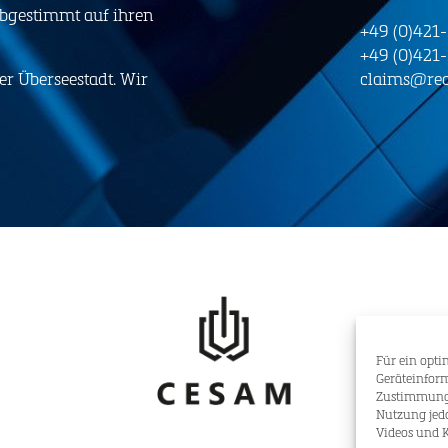
abgestimmt auf ihren
+49 (0)421
+49 (0)421
er Überseestadt. Wir
claims@rec
Für ein opti
Geräteinform
Zustimmung w
Nutzung jed
Videos und K