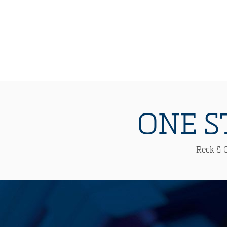
ONE S
Reck & C