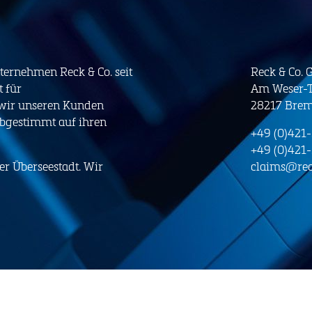
nternehmen Reck & Co. seit
Reck & Co.
t für
Am Weser-T
 wir unseren Kunden
28217 Bre
abgestimmt auf ihren
+49 (0)421
+49 (0)421
er Überseestadt. Wir
claims@rec