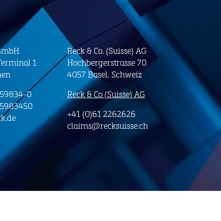
 GmbH
Reck & Co. (Suisse) AG
erminal 1
Hochbergerstrasse 70
men
4057 Basel, Schweiz
-59834-0
Reck & Co (Suisse) AG
-5983450
+41 (0)61 2262626
k.de
claims@recksuisse.ch