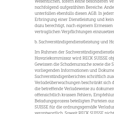
Wesentlichen, sofern keine besonderen Ve
nachfolgend aufgezählten Bereiche. Ander
unterfallen ebenfalls diesen AGB. In jede
Erbringung einer Dienstleistung und kein
dazu berechtigt, nach eigenem Ermessen D
vertraglichen Verpflichtungen einzusetze
b. Sachverständigendienstleistung und 
Im Rahmen der Sachverständigendienstlei
Havariekommissar wird RECK SUISSE obj
Gewissen die Schadenursache sowie die 
vorliegenden Informationen und Dokume
Sachverständigenberichtes schriftlich z
Verladeüberwachungen beschränkt sich di
die betreffende Verladeweise zu dokument
offensichtlich krassen Fehlern, Empfeh
Beladungsprozess beteiligten Parteien au
SUISSE für die ordnungsgemäße Verladun
verantwortlich. Soweit RECK SUISSE nich