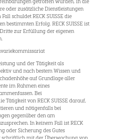
reinbarungen getroffen wurden, in die
e oder zusätzliche Dienstleistungen
m Fall schuldet RECK SUISSE die
en bestimmten Erfolg. RECK SUISSE ist
ritte zur Erfüllung der eigenen
n.
Havariekommissariat
stung und der Tätigkeit als
ektiv und nach bestem Wissen und
Schadenhöhe auf Grundlage aller
nte im Rahmen eines
usammenfassen. Bei
e Tätigkeit von RECK SUISSE darauf,
ieren und nötigenfalls bei
lungen gegenüber den am
szusprechen. In keinem Fall ist RECK
g oder Sicherung des Gutes
t schriftlich mit der Überwachung von